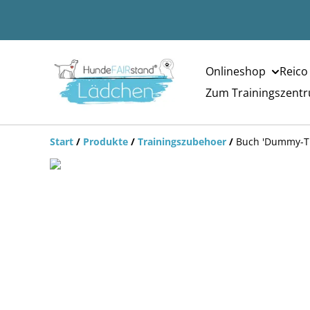
Onlineshop
Reico
Zum Trainingszent
Start
/
Produkte
/
Trainingszubehoer
/
Buch 'Dummy-Tra