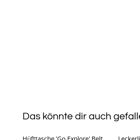
Das könnte dir auch gefall
Hüfttasche 'Go Explore' Belt
Leckerl