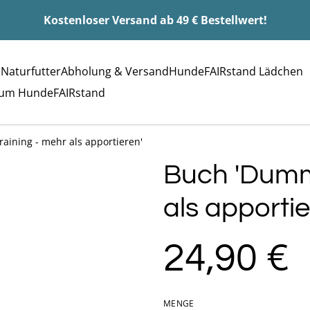
Kostenloser Versand ab 49 € Bestellwert!
 Naturfutter
Abholung & Versand
HundeFAIRstand Lädchen
rum HundeFAIRstand
ining - mehr als apportieren'
Buch 'Dumm
als apportie
24,90 €
MENGE