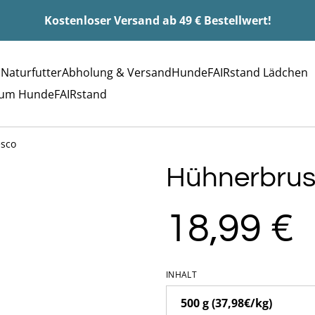
Kostenloser Versand ab 49 € Bestellwert!
 Naturfutter
Abholung & Versand
HundeFAIRstand Lädchen
rum HundeFAIRstand
esco
Hühnerbrust
18,99 €
INHALT