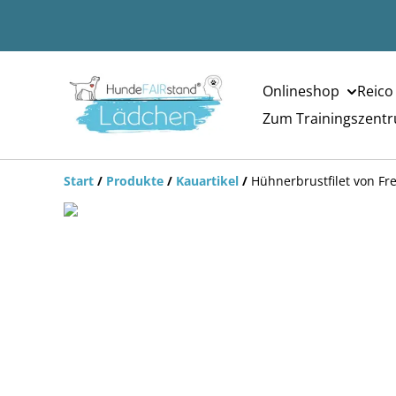
Onlineshop
Reico
Zum Trainingszent
Start
/
Produkte
/
Kauartikel
/
Hühnerbrustfilet von Fr