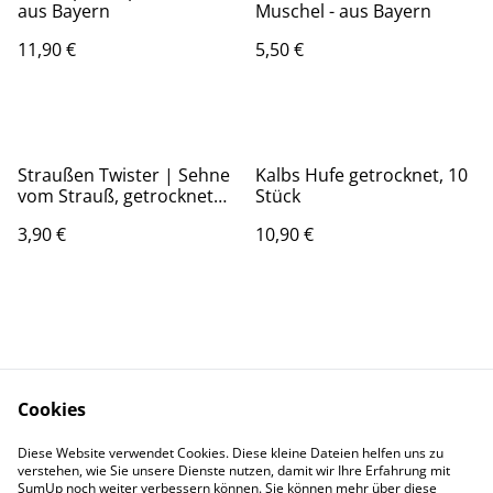
aus Bayern
Muschel - aus Bayern
11,90 €
5,50 €
Straußen Twister | Sehne
Kalbs Hufe getrocknet, 10
vom Strauß, getrocknet
Stück
und geflochten
3,90 €
10,90 €
Cookies
Kontaktieren Sie uns
AGB
Diese Website verwendet Cookies. Diese kleine Dateien helfen uns zu
Datenschutz
Impressum
verstehen, wie Sie unsere Dienste nutzen, damit wir Ihre Erfahrung mit
Widerrufsrecht
SumUp noch weiter verbessern können. Sie können mehr über diese