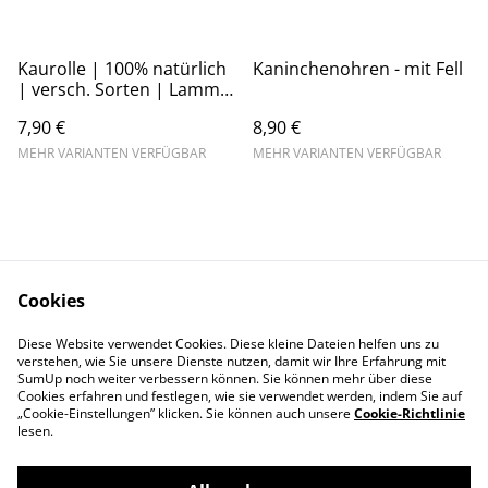
Kaurolle | 100% natürlich
Kaninchenohren - mit Fell
| versch. Sorten | Lamm,
Ziege, Rind, Pferd
7,90 €
8,90 €
MEHR VARIANTEN VERFÜGBAR
MEHR VARIANTEN VERFÜGBAR
Cookies
Kontaktieren Sie uns
AGB
Diese Website verwendet Cookies. Diese kleine Dateien helfen uns zu
Datenschutz
Impressum
verstehen, wie Sie unsere Dienste nutzen, damit wir Ihre Erfahrung mit
Widerrufsrecht
SumUp noch weiter verbessern können. Sie können mehr über diese
Cookies erfahren und festlegen, wie sie verwendet werden, indem Sie auf
„Cookie-Einstellungen” klicken. Sie können auch unsere
Cookie-Richtlinie
lesen.