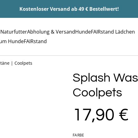
Kostenloser Versand ab 49 € Bestellwert!
 Naturfutter
Abholung & Versand
HundeFAIRstand Lädchen
rum HundeFAIRstand
täne | Coolpets
Splash Wass
Coolpets
17,90 €
FARBE