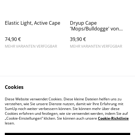
Elastic Light, Active Cape
Dryup Cape
'Mops/Bulldogge' von
Action Factory
74,90 €
39,90 €
MEHR VARIANTEN VERFÜGBAR
MEHR VARIANTEN VERFÜGBAR
Cookies
Kontaktieren Sie uns
AGB
Diese Website verwendet Cookies. Diese kleine Dateien helfen uns zu
Datenschutz
Impressum
verstehen, wie Sie unsere Dienste nutzen, damit wir Ihre Erfahrung mit
Widerrufsrecht
SumUp noch weiter verbessern können. Sie können mehr über diese
Cookies erfahren und festlegen, wie sie verwendet werden, indem Sie auf
„Cookie-Einstellungen” klicken. Sie können auch unsere
Cookie-Richtlinie
lesen.