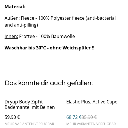
Material:
Außen:
Fleece - 100% Polyester fleece (anti-bacterial
and anti-pilling)
Innen:
Frottee - 100% Baumwolle
Waschbar bis 30°C - ohne Weichspüler !!
Das könnte dir auch gefallen:
%
Dryup Body ZipFit -
Elastic Plus, Active Cape
Bademantel mit Beinen
59,90 €
68,72 €
85,90 €
MEHR VARIANTEN VERFÜGBAR
MEHR VARIANTEN VERFÜGBAR