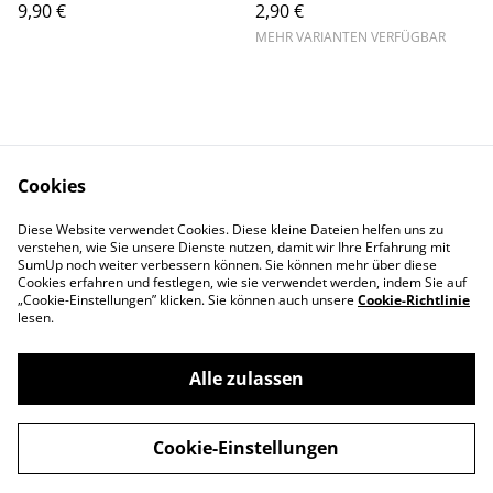
9,90 €
2,90 €
MEHR VARIANTEN VERFÜGBAR
Cookies
Kontaktieren Sie uns
AGB
Diese Website verwendet Cookies. Diese kleine Dateien helfen uns zu
Datenschutz
Impressum
verstehen, wie Sie unsere Dienste nutzen, damit wir Ihre Erfahrung mit
Widerrufsrecht
SumUp noch weiter verbessern können. Sie können mehr über diese
Cookies erfahren und festlegen, wie sie verwendet werden, indem Sie auf
„Cookie-Einstellungen” klicken. Sie können auch unsere
Cookie-Richtlinie
lesen.
Alle zulassen
©
2026
HundeFAIRstand Lädchen
Cookie-Einstellungen
powered by