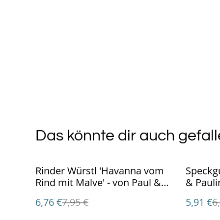
Das könnte dir auch gefall
%
%
Rinder Würstl 'Havanna vom
Speckgu
Rind mit Malve' - von Paul &
& Pauli
Paulina
6,76 €
7,95 €
5,91 €
6