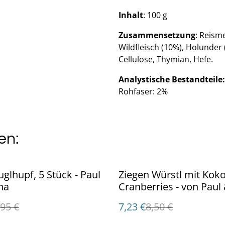
Inhalt
: 100 g
Zusammensetzung
: Reism
Wildfleisch (10%), Holunder
Cellulose, Thymian, Hefe.
Analystische Bestandteile:
Rohfaser: 2%
en:
%
glhupf, 5 Stück - Paul
Ziegen Würstl mit Kok
na
Cranberries - von Paul
Paulina
,95 €
7,23 €
8,50 €